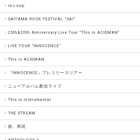
re:Loop
SAITAMA ROCK FESTIVAL “SAI”
25th&20th Anniversary Live Tour “This is ACIDMAN”
LIVE TOUR “INNOCENCE”
This is ACIDMAN
『INNOCENCE』プレリリースツアー
ニューアルバム配信ライブ
This is instrumental
THE STREAM
創、再現
ANTHOLOGY 2