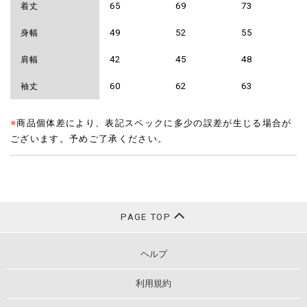
65
69
73
着丈
49
52
55
身幅
42
45
48
肩幅
60
62
63
袖丈
※
商品個体差により、表記スペックに多少の誤差が生じる場合が
ございます。予めご了承ください。
PAGE TOP
ヘルプ
利用規約