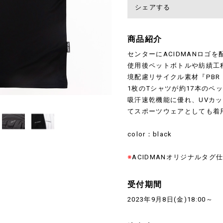
シェアする
商品紹介
センターにACIDMANロゴ
使用後ペットボトルや紡績工
境配慮リサイクル素材『PBR 
1枚のTシャツが約17本のペッ
吸汗速乾機能に優れ、UVカ
てスポーツウェアとしても着
color：black
※
ACIDMANオリジナルタグ
受付期間
2023年9月8日(金)18:00～