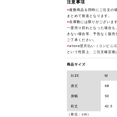
注意事項
※
複数商品を同時にご注文の
まとめて発送となります。
※
在庫数には限りがございま
一度売り切れとなった場合も
きない場合等、予告なく販売
ご了承ください。
※
atone翌月払い（コンビ
という性質上、ご注文確定後
商品サイズ
SIZE
M
身丈
68
身幅
50
裄丈
42.5
（単位：cm）