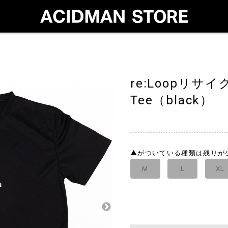
re:Loopリサ
Tee（black）
▲
がついている種類は残りが
M
L
XL