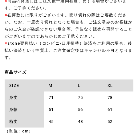
※
商品の発送にはご注文後一週間程度、要する場合がございま
す。ご了承ください。
※
在庫数には限りがございます。売り切れの際はご容赦くださ
い。なお、一度売り切れとなった場合も、ご注文済みのお客様か
らのご入金が確認できない場合等、予告なく販売を再開すること
がございますのであらかじめご了承ください。
※
atone翌月払い（コンビニ/口座振替）決済をご利用の場合、後
払い決済という性質上、ご注文確定後はキャンセル不可となりま
す。
商品サイズ
SIZE
M
L
XL
身丈
71
75
78
身幅
51
56
61
桁丈
45
48
52
（単位：cm）