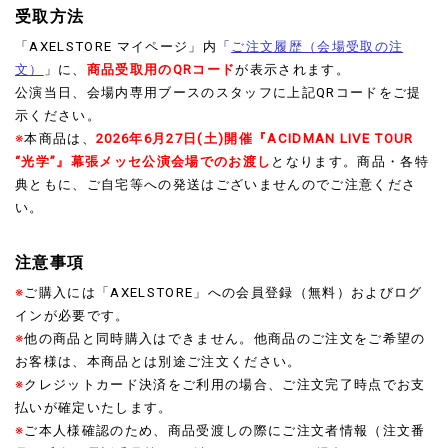
受取方法
「AXELSTORE マイページ」内「
ご注文履歴（会場受取の注
文）
」に、
商品受取用のQRコード
が表示されます。
公演当日、会場内専用ブースのスタッフに上記QRコードをご提
示ください。
※
本商品は、
2026年6月27日(土)開催『ACIDMAN LIVE TOUR
“光学”』幕張メッセ公演会場でのお渡し
となります。商品・各特
典ともに、ご自宅等への発送はございませんのでご注意くださ
い。
注意事項
※
ご購入には「AXELSTORE」への会員登録（無料）およびログ
インが必要です。
※
他の商品と同時購入はできません。他商品のご注文をご希望の
お客様は、本商品とは別途ご注文ください。
※
クレジットカード決済をご利用の場合、ご注文完了時点でお支
払いが確定いたします。
※
ご本人様確認のため、商品受渡しの際にご注文者情報（注文番