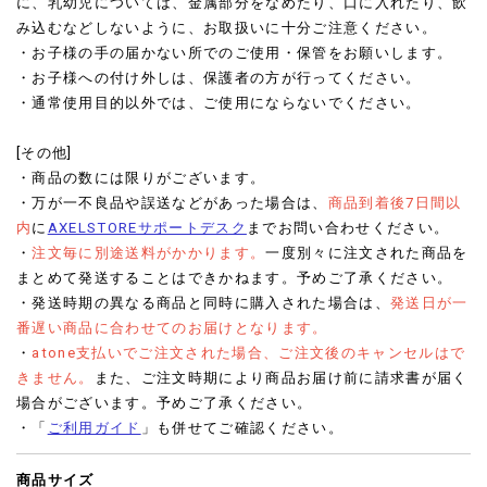
に、乳幼児については、金属部分をなめたり、口に入れたり、飲
み込むなどしないように、お取扱いに十分ご注意ください。
・お子様の手の届かない所でのご使用・保管をお願いします。
・お子様への付け外しは、保護者の方が行ってください。
・通常使用目的以外では、ご使用にならないでください。
[その他]
・商品の数には限りがございます。
・万が一不良品や誤送などがあった場合は、
商品到着後7日間以
内
に
AXELSTOREサポートデスク
までお問い合わせください。
・
注文毎に別途送料がかかります。
一度別々に注文された商品を
まとめて発送することはできかねます。予めご了承ください。
・発送時期の異なる商品と同時に購入された場合は、
発送日が一
番遅い商品に合わせてのお届けとなります。
・
atone支払いでご注文された場合、ご注文後のキャンセルはで
きません。
また、ご注文時期により商品お届け前に請求書が届く
場合がございます。予めご了承ください。
・「
ご利用ガイド
」も併せてご確認ください。
商品サイズ