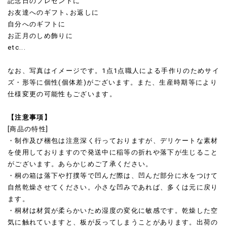
記念日のプレゼントに
お友達へのギフト､お返しに
自分へのギフトに
お正月のしめ飾りに
etc...
なお、写真はイメージです。1点1点職人による手作りのためサイ
ズ・形等に個性(個体差)がございます。また、生産時期等により
仕様変更の可能性もございます。
【注意事項】
[商品の特性]
・制作及び梱包は注意深く行っておりますが、デリケートな素材
を使用しておりますので発送中に稲等の折れや落下が生じること
がございます。あらかじめご了承ください。
・桐の箱は落下や打撲等で凹んだ際は、凹んだ部分に水をつけて
自然乾燥させてください。小さな凹みであれば、多くは元に戻り
ます。
・桐材は材質が柔らかいため湿度の変化に敏感です。乾燥した空
気に触れていますと、板が反ってしまうことがあります。出荷の