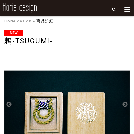
Horie design
> 商品詳細
NEW
鶫-TSUGUMI-