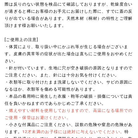
際は反りのない状態を検品にて確認しておりますが、乾燥度合い
が過ぎると稀にお客様のお手元にお届けした際に、すでに蓋の反
りが出ている場合があります。天然木材（桐材）の特性とご理解
頂けます様お願いいたします。
[ご使用上の注意]
・体質により、取り扱い中にかぶれ等が生じる場合がございま
す。皮膚の異常等の症状が出た場合は直ちにご使用をおやめくだ
さい。
・針が付いています。生地に穴が空き破損の原因となりますので
ご注意ください。また、針には十分お気を付けください。
・衣類等に取り付けたまま洗濯しないでください。サビの原因に
なるほか、衣類等を傷める可能性があります。
・本品の着用時に発生した衣服・鞄等の破損・損傷については責
任を負いかねますのであらかじめご了承ください。
・
燃えやすい材料を使用しておりますので、高温になる場所での
ご使用・保管はお避けください。
・小さな付属品にご注意ください、誤飲の危険や窒息の危険があ
ります。
12才未満のお子様には絶対に与えないでください。
特