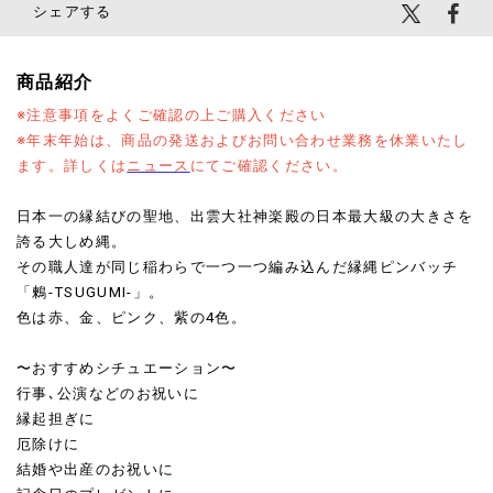
シェアする
商品紹介
※注意事項をよくご確認の上ご購入ください
※年末年始は、商品の発送およびお問い合わせ業務を休業いたし
ます。詳しくは
ニュース
にてご確認ください。
日本一の縁結びの聖地、出雲大社神楽殿の日本最大級の大きさを
誇る大しめ縄。
その職人達が同じ稲わらで一つ一つ編み込んだ縁縄ピンバッチ
「鶫-TSUGUMI-」。
色は赤、金、ピンク、紫の4色。
〜おすすめシチュエーション〜
行事､公演などのお祝いに
縁起担ぎに
厄除けに
結婚や出産のお祝いに