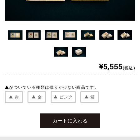
¥5,555
(税込)
▲
がついている種類は残りが少ない商品です。
▲
赤
▲
金
▲
ピンク
▲
紫