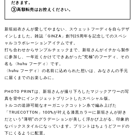
だきます。
③高額転売はお控えください。
新垣結衣さんが愛してやまない、スウェットフーディを自らデザ
インしました。雑誌「GINZA」創刊25周年を記念してのスペシ
ャルコラボレーションアイテムです。
打ち合わせからサンプルチェックまで、新垣さんがイチから製作
に参加し、一年近くかけてできあがった“究極”のフーディ、その
名も〈huhu フーディ〉です。
〈huhu フーディ〉の名前に込められた想いは、みなさんの手元
に届くまでのお楽しみに。
PHOTO PRINTは、新垣さんが撮り下ろしたマジックアワーの写
真を背中にインクジェットプリントしたスペシャル版。
トルコの追跡可能なオーガニックコットン糸で編み上げた
「TRUECOTTON」100%が叶える漆黒カラーに新垣さんが好き
だという“薄明”のグラデーションが美しく浮かび上がる、印象的
なバックスタイルになっています。プリントはちょうどフードの
下にくるように配置。