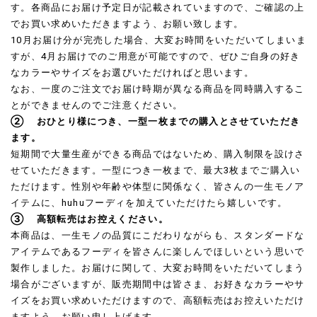
す。各商品にお届け予定日が記載されていますので、ご確認の上
でお買い求めいただきますよう、お願い致します。
10月お届け分が完売した場合、大変お時間をいただいてしまいま
すが、4月お届けでのご用意が可能ですので、ぜひご自身の好き
なカラーやサイズをお選びいただければと思います。
なお、一度のご注文でお届け時期が異なる商品を同時購入するこ
とができませんのでご注意ください。
② おひとり様につき、一型一枚までの購入とさせていただき
ます。
短期間で大量生産ができる商品ではないため、購入制限を設けさ
せていただきます。一型につき一枚まで、最大3枚までご購入い
ただけます。性別や年齢や体型に関係なく、皆さんの一生モノア
イテムに、huhuフーディを加えていただけたら嬉しいです。
③ 高額転売はお控えください。
本商品は、一生モノの品質にこだわりながらも、スタンダードな
アイテムであるフーディを皆さんに楽しんでほしいという思いで
製作しました。お届けに関して、大変お時間をいただいてしまう
場合がございますが、販売期間中は皆さま、お好きなカラーやサ
イズをお買い求めいただけますので、高額転売はお控えいただけ
ますよう、お願い申し上げます。