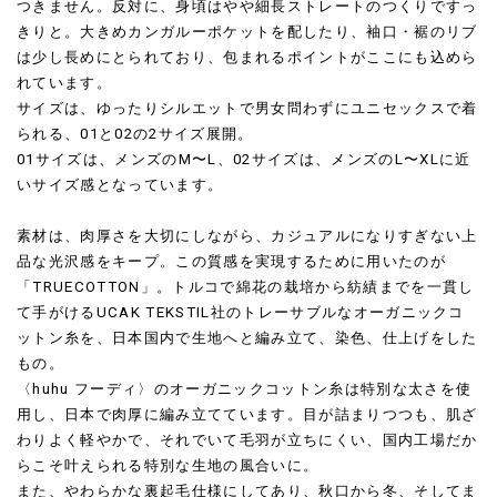
つきません。反対に、身頃はやや細長ストレートのつくりですっ
きりと。大きめカンガルーポケットを配したり、袖口・裾のリブ
は少し長めにとられており、包まれるポイントがここにも込めら
れています。
サイズは、ゆったりシルエットで男女問わずにユニセックスで着
られる、01と02の2サイズ展開。
01サイズは、メンズのM〜L、02サイズは、メンズのL〜XLに近
いサイズ感となっています。
素材は、肉厚さを大切にしながら、カジュアルになりすぎない上
品な光沢感をキープ。この質感を実現するために用いたのが
「TRUECOTTON」。トルコで綿花の栽培から紡績までを一貫し
て手がけるUCAK TEKSTIL社のトレーサブルなオーガニックコ
ットン糸を、日本国内で生地へと編み立て、染色、仕上げをした
もの。
〈huhu フーディ〉のオーガニックコットン糸は特別な太さを使
用し、日本で肉厚に編み立てています。目が詰まりつつも、肌ざ
わりよく軽やかで、それでいて毛羽が立ちにくい、国内工場だか
らこそ叶えられる特別な生地の風合いに。
また、やわらかな裏起毛仕様にしてあり、秋口から冬、そしてま