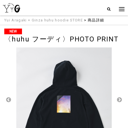
Yui Aragaki × Ginza huhu hoodie STORE
> 商品詳細
NEW
〈huhu フーディ〉PHOTO PRINT