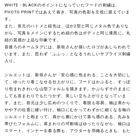
WHITE・BLACKのポイントになっていたフードの刺繍は、
PHOTO PRINTではあえて省き、写真の色彩を主役に据えていま
す。
また、首元のハトメと紐先は、ほか2型と同じメタル色でありな
がら、写真をメインにするため紐の色はボディと同じ漆黒に。丸
紐の質感が上品な印象です。
首後ろのネームタグには、新垣さんが描いたロゴがあしらわれて
います。また、思わず「ふふっ」となるうれしいサプライズ刺繍
入り。
シルエットは、新垣さんが「安心感に包まれる」ことを大切にし
て、ゆったり着こなせる仕上がりに。フードはかぶると、すっぽ
り包まれきれいな山型フォルムを描きます。かぶらずそのままに
しても首まわりでもたつかず、美しい立ち上がりとなっていま
す。また、首元は少し広めのつくりで、着脱も容易。袖は肩から
やや下の位置に縫い付け。袖口にむかってわずかに細くなる袖の
シルエットと相まって、肩から腕にかけて落ち感のある、丸みを
帯びたフォルムに。肩まわりの可動域はゆったりながら、袖口は
スマート。インナーを着る際も、アウターを羽織るときも、もた