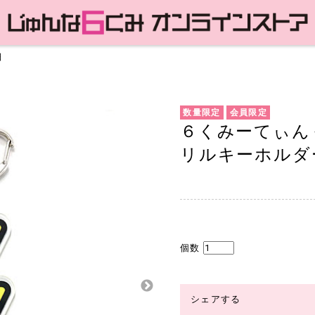
細
数量限定
会員限定
６くみーてぃん
リルキーホルダ
個数
シェアする