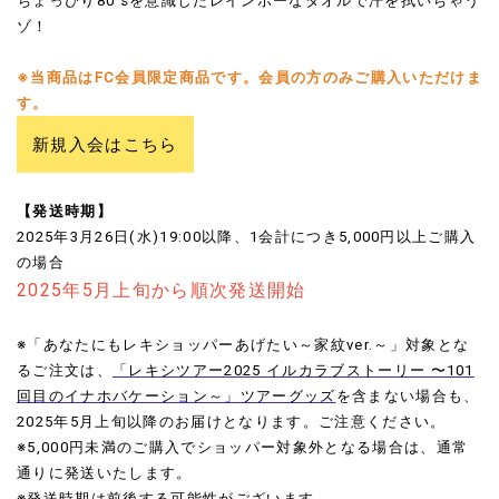
ちょっぴり80'sを意識したレインボーなタオルで汗を拭いちゃう
ゾ！
※当商品はFC会員限定商品です。会員の方のみご購入いただけま
す。
新規入会はこちら
【発送時期】
2025年3月26日(水)19:00以降、1会計につき5,000円以上ご購入
の場合
2025年5月上旬から順次発送開始
※「あなたにもレキショッパーあげたい～家紋ver.～」対象とな
るご注文は、
「レキシツアー2025 イルカラブストーリー 〜101
回目のイナホバケーション～」ツアーグッズ
を含まない場合も、
2025年5月上旬以降のお届けとなります。ご注意ください。
※5,000円未満のご購入でショッパー対象外となる場合は、通常
通りに発送いたします。
※発送時期は前後する可能性がございます。