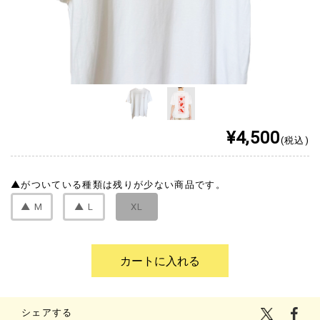
¥4,500
(税込)
▲
がついている種類は残りが少ない商品です。
▲
M
▲
L
XL
シェアする