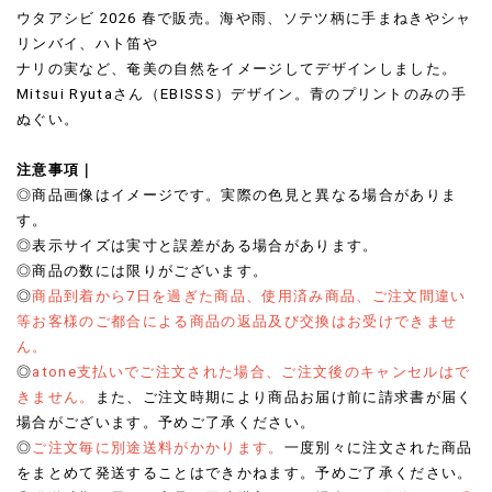
ウタアシビ 2026 春で販売。海や雨、ソテツ柄に手まねきやシャ
リンバイ、ハト笛や
ナリの実など、奄美の自然をイメージしてデザインしました。
Mitsui Ryutaさん（EBISSS）デザイン。青のプリントのみの手
ぬぐい。
注意事項｜
◎商品画像はイメージです。実際の色見と異なる場合がありま
す。
◎表示サイズは実寸と誤差がある場合があります。
◎商品の数には限りがございます。
◎
商品到着から7日を過ぎた商品、使用済み商品、ご注文間違い
等お客様のご都合による商品の返品及び交換はお受けできませ
ん。
◎
atone支払いでご注文された場合、ご注文後のキャンセルはで
きません。
また、ご注文時期により商品お届け前に請求書が届く
場合がございます。予めご了承ください。
◎
ご注文毎に別途送料がかかります。
一度別々に注文された商品
をまとめて発送することはできかねます。予めご了承ください。