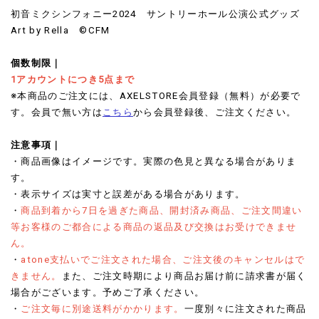
初音ミクシンフォニー2024 サントリーホール公演公式グッズ
Art by Rella ©CFM
個数制限｜
1アカウントにつき5点まで
※本商品のご注文には、AXELSTORE会員登録（無料）が必要で
す。会員で無い方は
こちら
から会員登録後、ご注文ください。
注意事項｜
・商品画像はイメージです。実際の色見と異なる場合がありま
す。
・表示サイズは実寸と誤差がある場合があります。
・
商品到着から7日を過ぎた商品、開封済み商品、ご注文間違い
等お客様のご都合による商品の返品及び交換はお受けできませ
ん。
・
atone支払いでご注文された場合、ご注文後のキャンセルはで
きません。
また、ご注文時期により商品お届け前に請求書が届く
場合がございます。予めご了承ください。
・
ご注文毎に別途送料がかかります。
一度別々に注文された商品