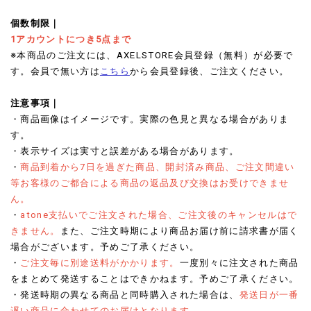
個数制限｜
1アカウントにつき5点まで
※本商品のご注文には、AXELSTORE会員登録（無料）が必要で
す。会員で無い方は
こちら
から会員登録後、ご注文ください。
注意事項｜
・商品画像はイメージです。実際の色見と異なる場合がありま
す。
・表示サイズは実寸と誤差がある場合があります。
・
商品到着から7日を過ぎた商品、開封済み商品、ご注文間違い
等お客様のご都合による商品の返品及び交換はお受けできませ
ん。
・
atone支払いでご注文された場合、ご注文後のキャンセルはで
きません。
また、ご注文時期により商品お届け前に請求書が届く
場合がございます。予めご了承ください。
・
ご注文毎に別途送料がかかります。
一度別々に注文された商品
をまとめて発送することはできかねます。予めご了承ください。
・発送時期の異なる商品と同時購入された場合は、
発送日が一番
遅い商品に合わせてのお届けとなります。