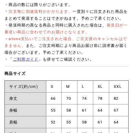
・商品の数には限りがございます。
・
注文毎に別途送料がかかります。
一度別々に注文された商品を
まとめて発送することはできかねます。予めご了承ください。
・発送時期の異なる商品と同時に購入された場合は、
発送日が一
番遅い商品に合わせてのお届けとなります。
・
atone支払いでご注文された場合、ご注文後のキャンセルはで
きません。
また、ご注文時期により商品お届け前に請求書が届く
場合がございます。予めご了承ください。
・「
ご利用ガイド
」も併せてご確認ください。
商品サイズ
サイズ(約/cm)
S
M
L
XL
XXL
身丈
66
70
74
78
82
身幅
55
58
61
64
67
肩幅
52
55
58
61
64