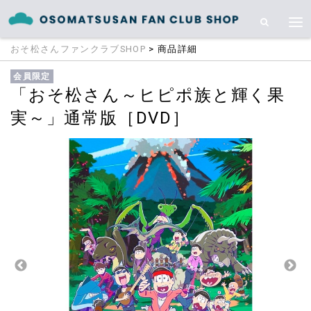
おそ松さんファンクラブSHOP
> 商品詳細
会員限定
「おそ松さん～ヒピポ族と輝く果
実～」通常版［DVD］