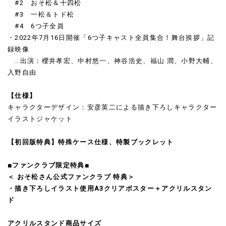
#2 おそ松＆十四松
#3 一松＆トド松
#4 6つ子全員
・2022年7月16日開催「6つ子キャスト全員集合！舞台挨拶」記
録映像
…出演：櫻井孝宏、中村悠一、神谷浩史、福山 潤、小野大輔、
入野自由
【仕様】
キャラクターデザイン：安彦英二による描き下ろしキャラクター
イラストジャケット
【初回版特典】特殊ケース仕様、特製ブックレット
■ファンクラブ限定特典■
＜ おそ松さん公式ファンクラブ 特典＞
・描き下ろしイラスト使用A3クリアポスター＋アクリルスタン
ド
アクリルスタンド商品サイズ