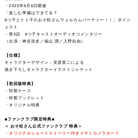
・2025年6月6日開催
「楽しむ準備はできてる？
6つ子とトト子のおそ松さんウェルカムパーティー！！」ダイジ
ェスト
・第3話 6つ子キャストオーディオコメンタリー
（出演：神谷浩史／福山 潤／入野自由）
【仕様】
キャラクターデザイン：安彦英二による
描き下ろしキャラクターイラストジャケット
【初回版特典】
・特製ケース
・特製ブックレット
・オリジナル特典
■ファンクラブ限定特典■
＜ おそ松さん公式ファンクラブ 特典＞
・オリジナルショートストーリー付きイヤミカメラカード