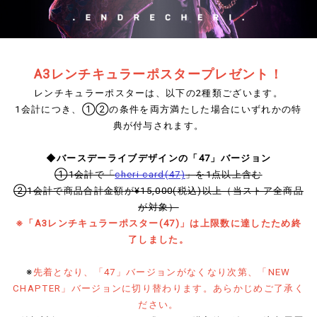
A3レンチキュラーポスタープレゼント！
レンチキュラーポスターは、以下の2種類ございます。
1会計につき、①②の条件を両方満たした場合にいずれかの特
典が付与されます。
◆バースデーライブデザインの「47」バージョン
①1会計で「
cheri card(47)
」を1点以上含む
②1会計で商品合計金額が¥15,000(税込)以上（当ストア全商品
が対象）
※「A3レンチキュラーポスター(47)」は上限数に達したため終
了しました。
※
先着となり、「47」バージョンがなくなり次第、「NEW
CHAPTER」バージョンに切り替わります。あらかじめご了承く
ださい。