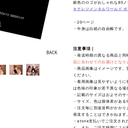
銀色のロゴがおしゃれなB5ノ
キテレツメンタルワールド 
・20ページ
・中身は白紙の自由帳です。
注意事項｜
・発送時期の異なる商品と同
品に合わせてのお届けとなり
・商品画像はイメージです。
ください。
・着用画像は見やすいように
は色味の印象が若干異なる場
・記載のサイズはおよそのサ
・サイズ、色は個体差がある
・注文毎に別途送料がかかり
発送することはできかねます
・atone支払いでご注文さ
ん。また、ご注文時期により