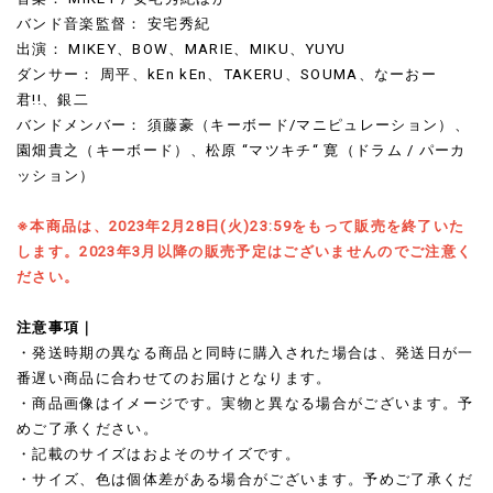
バンド音楽監督： 安宅秀紀
出演： MIKEY、BOW、MARIE、MIKU、YUYU
ダンサー： 周平、kEn kEn、TAKERU、SOUMA、なーおー
君!!、銀二
バンドメンバー： 須藤豪（キーボード/マニピュレーション）、
園畑貴之（キーボード）、松原 “マツキチ“ 寛（ドラム / パーカ
ッション）
※本商品は、2023年2月28日(火)23:59をもって販売を終了いた
します。2023年3月以降の販売予定はございませんのでご注意く
ださい。
注意事項｜
・発送時期の異なる商品と同時に購入された場合は、
発送日が一
番遅い商品に合わせてのお届けとなります。
・商品画像はイメージです。実物と異なる場合がございます。予
めご了承ください。
・記載のサイズはおよそのサイズです。
・サイズ、色は個体差がある場合がございます。予めご了承くだ