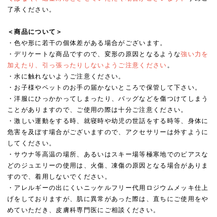
了承ください。
＜商品について＞
・色や形に若干の個体差がある場合がございます。
・デリケートな商品ですので、変形の原因となるような
強い力を
加えたり、引っ張ったりしないようご注意ください
。
・水に触れないようご注意ください。
・お子様やペットのお手の届かないところで保管して下さい。
・洋服にひっかかってしまったり、バッグなどを傷つけてしまう
ことがありますので、ご使用の際は十分ご注意ください。
・激しい運動をする時、就寝時や幼児の世話をする時等、身体に
危害を及ぼす場合がございますので、アクセサリーは外すように
してください。
・サウナ等高温の場所、あるいはスキー場等極寒地でのピアスな
どのジュエリーの使用は、火傷、凍傷の原因となる場合がありま
すので、着用しないでください。
・アレルギーの出にくいニッケルフリー代用ロジウムメッキ仕上
げをしておりますが、肌に異常があった際は、直ちにご使用をや
めていただき、皮膚科専門医にご相談ください。