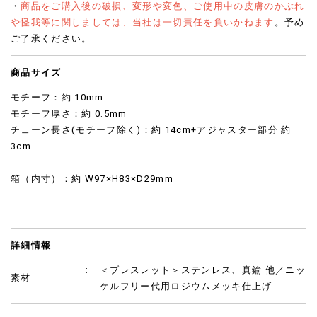
・
商品をご購入後の破損、変形や変色、ご使用中の皮膚のかぶれ
や怪我等に関しましては、当社は一切責任を負いかねます
。予め
ご了承ください。
商品サイズ
モチーフ：約 10mm
モチーフ厚さ：約 0.5mm
チェーン長さ(モチーフ除く)：約 14cm+アジャスター部分 約
3cm
箱（内寸）：約 W97×H83×D29mm
詳細情報
＜ブレスレット＞ステンレス、真鍮 他／ニッ
素材
ケルフリー代用ロジウムメッキ仕上げ