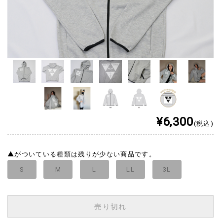
¥6,300
(税込)
▲
がついている種類は残りが少ない商品です。
S
M
L
LL
3L
売り切れ