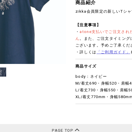
商品紹介
zikka会員限定の新しいTシ
【注意事項】
・
atone支払いでご注文さ
ん
。また、ご注文タイミング
ございます。予めご了承くだ
・詳しくは
「ご利用ガイド」
商品サイズ
body：ネイビー
M/着丈690・身幅520・肩幅
L/着丈730・身幅550・肩幅5
XL/着丈770mm・身幅580
PAGE TOP