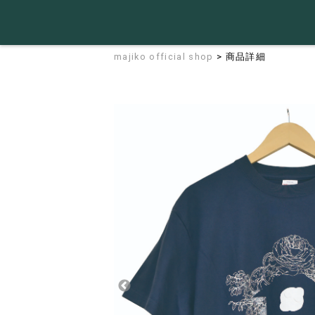
majiko official shop
> 商品詳細