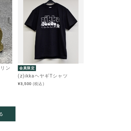
ヤリン
会員限定
(z)ikkaヘヤギTシャツ
¥3,500
(税込)
る