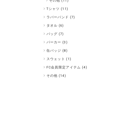
その他 (11)
Tシャツ (
11
)
ラバーバンド (
7
)
タオル (
6
)
バッグ (
7
)
パーカー (
3
)
缶バッジ (
8
)
スウェット (
1
)
FC会員限定アイテム (
4
)
その他 (
14
)