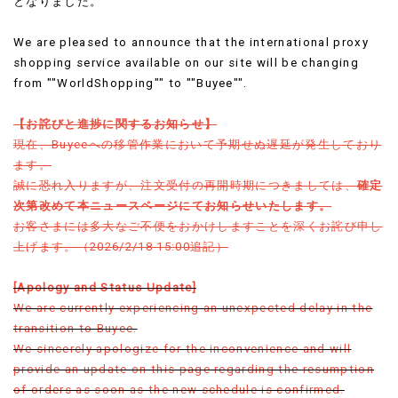
となりました。
We are pleased to announce that the international proxy
shopping service available on our site will be changing
from ""WorldShopping"" to ""Buyee"".
【お詫びと進捗に関するお知らせ】
現在、Buyeeへの移管作業において予期せぬ遅延が発生しており
ます。
誠に恐れ入りますが、注文受付の再開時期につきましては、
確定
次第改めて本ニュースページにてお知らせいたします。
お客さまには多大なご不便をおかけしますことを深くお詫び申し
上げます。（2026/2/18 15:00追記）
[Apology and Status Update]
We are currently experiencing an unexpected delay in the
transition to Buyee.
We sincerely apologize for the inconvenience and will
provide an update on this page regarding the resumption
of orders as soon as the new schedule is confirmed.