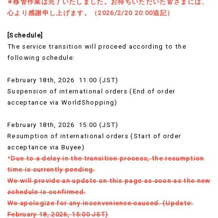
※移管作業は完了いたしました。お待ちいただいた皆さまには、
心より感謝申し上げます。（2026/2/20 20:00追記）
[Schedule]
The service transition will proceed according to the
following schedule:
February 18th, 2026 11:00 (JST)
Suspension of international orders (End of order
acceptance via WorldShopping)
February 18th, 2026 15:00 (JST)
Resumption of international orders (Start of order
acceptance via Buyee)
*
Due to a delay in the transition process, the resumption
time is currently pending.
We will provide an update on this page as soon as the new
schedule is confirmed.
We apologize for any inconvenience caused.
(Update:
February 18, 2026, 15:00 JST)