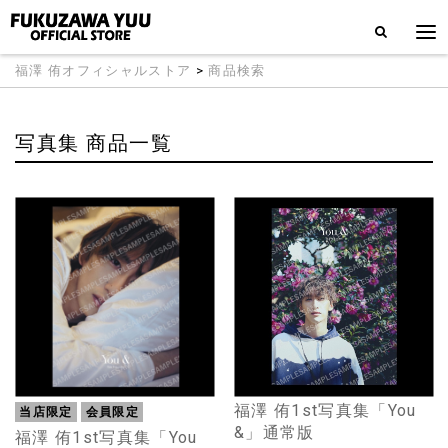
福澤 侑オフィシャルストア
>
商品検索
写真集 商品一覧
福澤 侑1st写真集「You
当店限定
会員限定
&」通常版
福澤 侑1st写真集「You