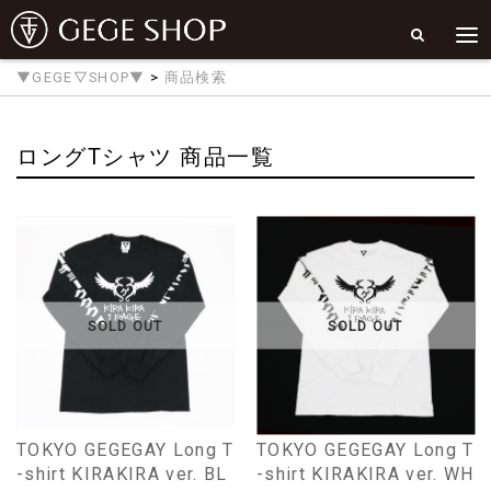
▼GEGE▽SHOP▼
>
商品検索
ロングTシャツ 商品一覧
SOLD OUT
SOLD OUT
TOKYO GEGEGAY Long T
TOKYO GEGEGAY Long T
-shirt KIRAKIRA ver. BL
-shirt KIRAKIRA ver. WH