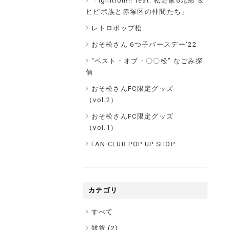
「Ignition!!! feat. 松野家6兄弟 ＆
ヒピポ族と赤塚区の仲間たち」
レトロポップ松
おそ松さん 6つ子バースデー'22
“ベスト・オブ・〇〇松” なごみ探
偵
おそ松さんFC限定グッズ
（vol.2）
おそ松さんFC限定グッズ
（vol.1）
FAN CLUB POP UP SHOP
カテゴリ
すべて
雑貨 (
2
)