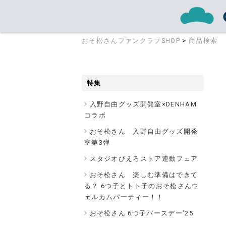
おそ松さんファンクラブSHOP
>
商品検索
特集
入野自由グッズ開発室×DENHAM
コラボ
おそ松さん 入野自由グッズ開発
室第3弾
スタジオぴえろストア連動フェア
おそ松さん 楽しむ準備はできて
る？ 6つ子とトト子のおそ松さんウ
ェルカムパーティー！！
おそ松さん 6つ子バースデー’25