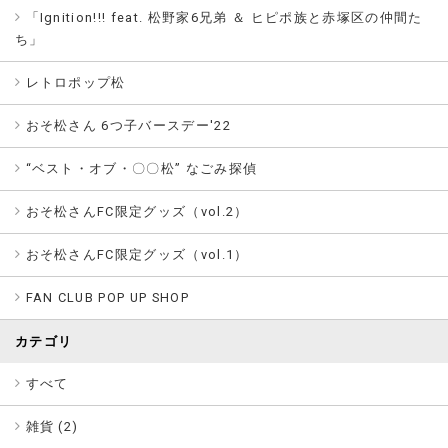
「Ignition!!! feat. 松野家6兄弟 ＆ ヒピポ族と赤塚区の仲間た
ち」
レトロポップ松
おそ松さん 6つ子バースデー'22
“ベスト・オブ・〇〇松” なごみ探偵
おそ松さんFC限定グッズ（vol.2）
おそ松さんFC限定グッズ（vol.1）
FAN CLUB POP UP SHOP
カテゴリ
すべて
雑貨 (
2
)