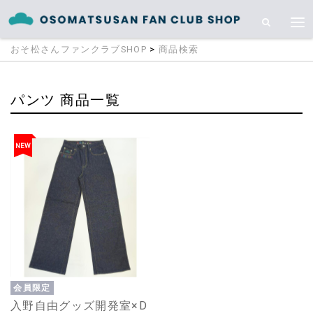
おそ松さんファンクラブSHOP
>
商品検索
パンツ 商品一覧
NEW
会員限定
入野自由グッズ開発室×D