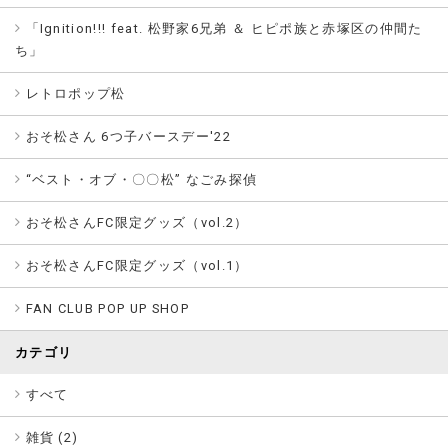
「Ignition!!! feat. 松野家6兄弟 ＆ ヒピポ族と赤塚区の仲間た
ち」
レトロポップ松
おそ松さん 6つ子バースデー'22
“ベスト・オブ・〇〇松” なごみ探偵
おそ松さんFC限定グッズ（vol.2）
おそ松さんFC限定グッズ（vol.1）
FAN CLUB POP UP SHOP
カテゴリ
すべて
雑貨 (
2
)